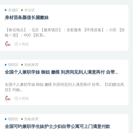
东城区
丰台区
身材苗条颜值长腿嫩妹
【验证地点】：北京 【服务项目】：全套服务 【环境设备】：小区 【价
格一览】：400 【联系...
3 周前
朝阳区
热帖推荐
全国个人兼职学妹 御姐 嫩模 到房间见到人满意再付 自带…
全国个人兼职学妹 御姐 嫩模 到房间见到人满意再付 自带… 【QQ微信风
控】约炮...
4 周前
朝阳区
热帖推荐
全国可约兼职学生妹护士少妇自带公寓可上门满意付款