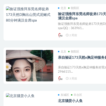
北京
朝阳区
验证强推拜东莞名师徒弟173
满汉全席spa
验证强推拜东莞名师徒弟173天然
spa QQ：363961...
2 周前
北京
朝阳区
亲自验证173天然e胸足钟服务
亲自验证173天然e胸足钟服务好莞式满汉
2966115...
3 周前
东城区
丰台区
北京骚货小人鱼