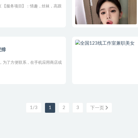
京 【服务项目】：情趣，丝袜，高跟
安排
，为了方便联系，在手机应用商店或
1/3
1
2
3
下一页