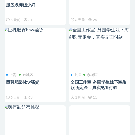
服务系御姐少妇
6 天前
31
6 天前
25
上海
东城区
上海
东城区
巨乳肥臀bbw骚货
全国工作室 外围学生妹下海兼
职 无定金，真实见面付款
6 天前
63
1 周前
11