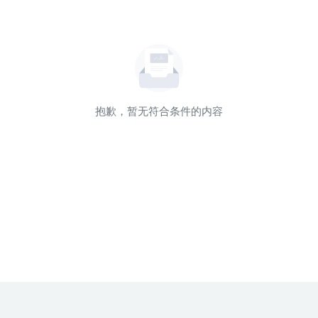
抱歉，暂无符合条件的内容