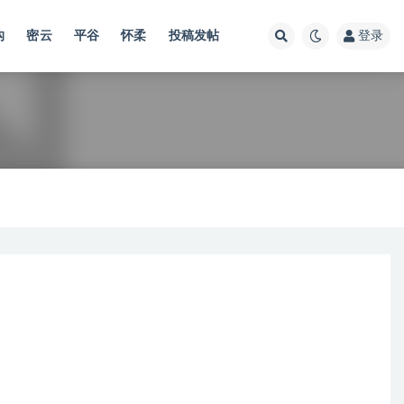
沟
密云
平谷
怀柔
投稿发帖
登录