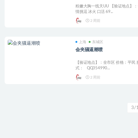
粉嫩大胸一线天UU 【验证地点】：
情挑逗 冰火 口活 69...
2 周前
上海
东城区
会夹骚逼潮喷
【验证地点】：全市区 价格：平民 
式： QQ354990...
2 周前
3/