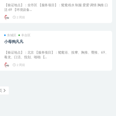
【验证地点】：全市区 【服务项目】：鸳鸯戏水 制服 爱爱 调情 胸推 口
活 69 【环境设备...
2 周前
东城区
丰台区
小母狗凡凡
【验证地点】：北京 【服务项目】：鸳鸯浴、按摩、胸推、臀推、69、
毒龙、口活、指划、啪啪 【...
2 周前
页