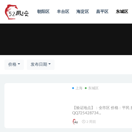
朝阳区
丰台区
海淀区
昌平区
东城区
东城
价格
发布日期
上海
东城区
【验证地点】：全市区 价格：平民 
QQ725428734...
2 周前