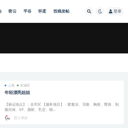
沟
密云
平谷
怀柔
投稿发帖
登录
上海
东城区
年轻漂亮姐姐
【验证地点】：全市区 【服务项目】：鸳鸯浴、舌吻、胸推、臀推、制
服丝袜、69、颜射、乳交、啪...
2 周前