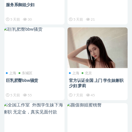
服务系御姐少妇
5 天前
30
5 天前
21
上海
东城区
上海
北京
巨乳肥臀bbw骚货
官方认证全国 上门 学生妹兼职
少妇 萝莉
5 天前
55
7 天前
45