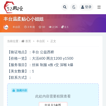
登录
全部
丰台温柔贴心小姐姐
丰台区
3 年前
10
2.5K
0.1
当前位置：
首页
丰台区
正文
【验证地点】：丰台 公益西桥
【价格一览】：大活600 两次1200 y1500
【服务项目】：丝袜 制服 x推 r交 深喉 k爆
【美女数量】：1
【联系方式】：
隐藏内容
此处内容需要权限查看
普通
0.1金币