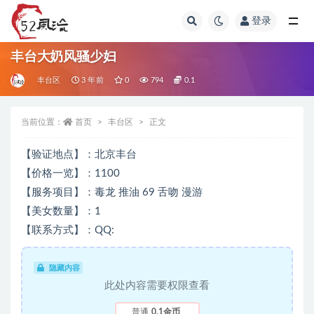
登录
全部
丰台大奶风骚少妇
丰台区
3 年前
0
794
0.1
当前位置：
首页
丰台区
正文
【验证地点】：北京丰台
【价格一览】：1100
【服务项目】：毒龙 推油 69 舌吻 漫游
【美女数量】：1
【联系方式】：QQ:
隐藏内容
此处内容需要权限查看
普通
0.1金币