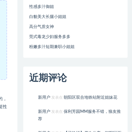
性感多汁御姐
白貌美大长腿小姐姐
高分气质女神
莞式毒龙少妇服务多多
粉嫩多汁短期兼职小姐姐
近期评论
新用户
朝阳区双合地铁站附近姐妹花
发表在
的，
挺性
新用户
保利芳园MM服务不错，狼友推
发表在
荐