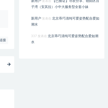
新用户
【已验证】寻欢分享、朝阳区百
发表在
子湾（安其拉）小中大服务型全套小妹
、
新用户
北京乖巧清纯可爱姿势配合爱如
发表在
潮水
北京乖巧清纯可爱姿势配合爱如潮
337
发表在
链接
水