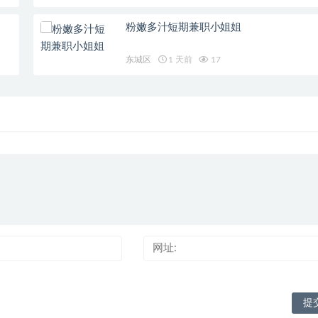
粉嫩多汁短期兼职小姐姐
东城区
1 天前
17