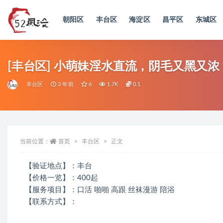
朝阳区
丰台区
海淀区
昌平区
东城区
全部
[丰台区] 小萌妹淫水直流，阴毛又黑又浓
丰台区
3 年前
6
1.7K
0.1
当前位置：
首页
丰台区
正文
【验证地点】：丰台
【价格一览】：400起
【服务项目】：口活 啪啪 高跟 丝袜漫游 陪浴
【联系方式】：