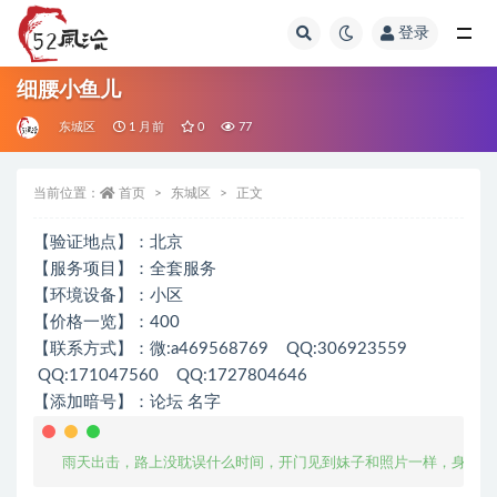
登录
全部
细腰小鱼儿
东城区
1 月前
0
77
当前位置：
首页
东城区
正文
【验证地点】：北京
【服务项目】：全套服务
【环境设备】：小区
【价格一览】：400
【联系方式】：微:a469568769 QQ:306923559
QQ:171047560 QQ:1727804646
【添加暗号】：论坛 名字
  雨天出击，路上没耽误什么时间，开门见到妹子和照片一样，身材颜