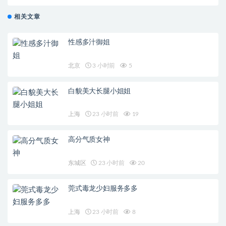
相关文章
性感多汁御姐
北京
3 小时前
5
白貌美大长腿小姐姐
上海
23 小时前
19
高分气质女神
东城区
23 小时前
20
莞式毒龙少妇服务多多
上海
23 小时前
8