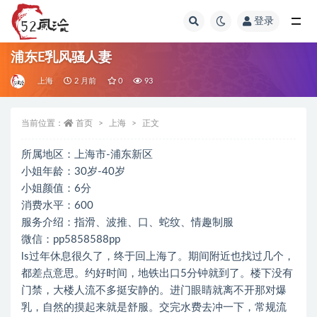
登录
全部
浦东E乳风骚人妻
上海
2 月前
0
93
当前位置：
首页
上海
正文
所属地区：上海市-浦东新区
小姐年龄：30岁-40岁
小姐颜值：6分
消费水平：600
服务介绍：指滑、波推、口、蛇纹、情趣制服
微信：pp5858588pp
ls过年休息很久了，终于回上海了。期间附近也找过几个，
都差点意思。约好时间，地铁出口5分钟就到了。楼下没有
门禁，大楼人流不多挺安静的。进门眼睛就离不开那对爆
乳，自然的摸起来就是舒服。交完水费去冲一下，常规流