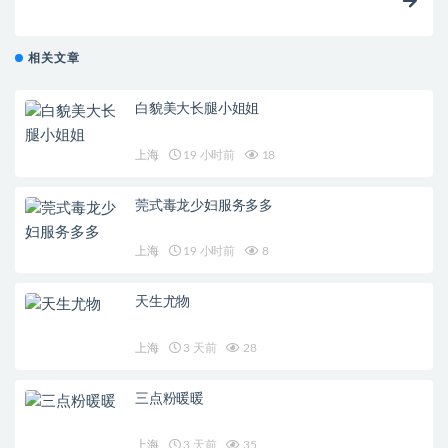
相关文章
白貌美大长腿小姐姐
上海
19 小时前
18
莞式毒龙少妇服务多多
上海
19 小时前
8
天生尤物
上海
3 天前
28
三点粉暖暖
上海
3 天前
35