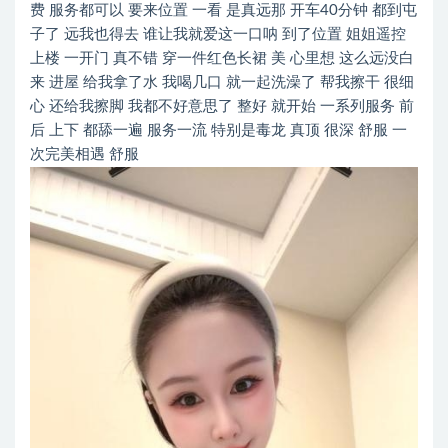
费 服务都可以 要来位置 一看 是真远那 开车40分钟 都到屯
子了 远我也得去 谁让我就爱这一口呐 到了位置 姐姐遥控
上楼 一开门 真不错 穿一件红色长裙 美 心里想 这么远没白
来 进屋 给我拿了水 我喝几口 就一起洗澡了 帮我擦干 很细
心 还给我擦脚 我都不好意思了 整好 就开始 一系列服务 前
后 上下 都舔一遍 服务一流 特别是毒龙 真顶 很深 舒服 一
次完美相遇 舒服