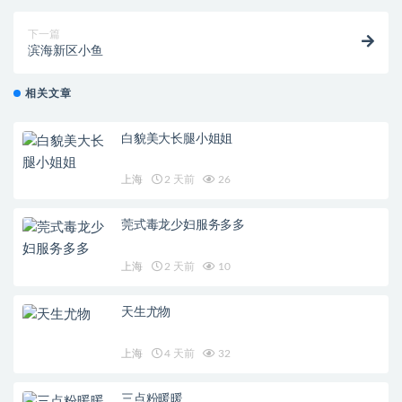
下一篇
滨海新区小鱼
相关文章
白貌美大长腿小姐姐
上海
2 天前
26
莞式毒龙少妇服务多多
上海
2 天前
10
天生尤物
上海
4 天前
32
三点粉暖暖