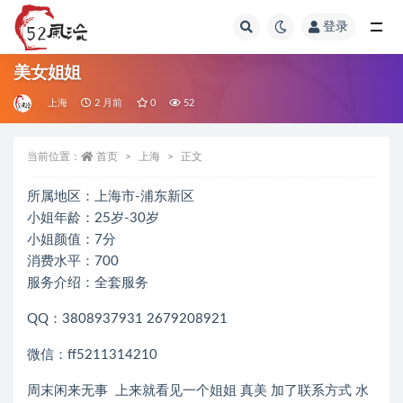
登录
全部
美女姐姐
上海
2 月前
0
52
当前位置：
首页
上海
正文
所属地区：上海市-浦东新区
小姐年龄：25岁-30岁
小姐颜值：7分
消费水平：700
服务介绍：全套服务
QQ：3808937931 2679208921
微信：ff5211314210
周末闲来无事 上来就看见一个姐姐 真美 加了联系方式 水