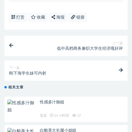
打赏
收藏
海报
链接
上一篇
低中高档商务兼职大学生经济嘎好评
下一篇
刚下海学生妹可内射
相关文章
性感多汁御姐
北京
14 小时前
27
白貌美大长腿小姐姐