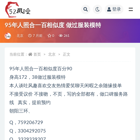
登录
全部
95年人照合一百相似度 做过服装模特
北京
7 月前
0
261
当前位置：
首页
北京
正文
95年人照合一百相似度百分90
身高172，38做过服装模特
本人谈吐风趣喜欢交友热情爱笑聊天闲暇之余随缘接单
不接受议价 不接吻，不页，写的全部都有，做口碑服务路
线 真实，提前预约
朝阳三环、
Q，759206729
Q，3304292075
Q，3329339207