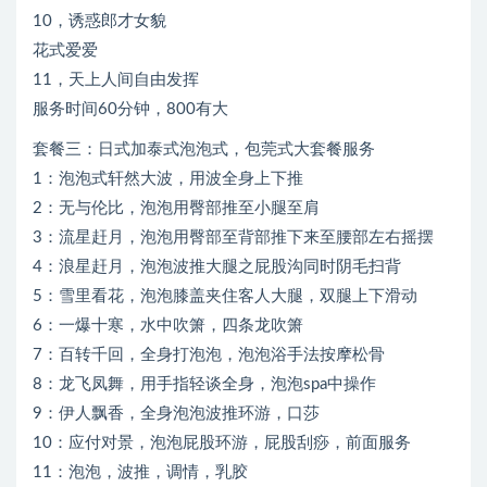
10，诱惑郎才女貌
花式爱爱
11，天上人间自由发挥
服务时间60分钟，800有大
套餐三：日式加泰式泡泡式，包莞式大套餐服务
1：泡泡式轩然大波，用波全身上下推
2：无与伦比，泡泡用臀部推至小腿至肩
3：流星赶月，泡泡用臀部至背部推下来至腰部左右摇摆
4：浪星赶月，泡泡波推大腿之屁股沟同时阴毛扫背
5：雪里看花，泡泡膝盖夹住客人大腿，双腿上下滑动
6：一爆十寒，水中吹箫，四条龙吹箫
7：百转千回，全身打泡泡，泡泡浴手法按摩松骨
8：龙飞凤舞，用手指轻谈全身，泡泡spa中操作
9：伊人飘香，全身泡泡波推环游，口莎
10：应付对景，泡泡屁股环游，屁股刮痧，前面服务
11：泡泡，波推，调情，乳胶