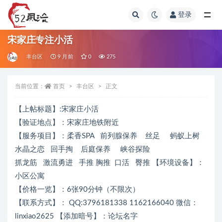
登录
全部
宋家庄专注小活
丰台区
9 月前
0
275
当前位置：
首页
丰台区
正文
【上帖标题】:宋家庄小活
【验证地点】：宋家庄地铁附近
【服务项目】：柔香SPA 前列腺保养 丝足 蚂蚁上树
水晶之恋 回手掏 后庭保养 峡谷探险
抓龙筋 激流勇进 手推 胸推 口活 臀推 【环境设备】：
小区公寓
【价格一览】：6张90分钟（不限次）
【联系方式】： QQ:3796181338 1162166040 微信：
linxiao2625 【添加暗号】：论坛名字