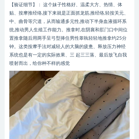
【验证细节】： 这个妹子性格好、温柔大方、热情、体
贴、按摩推经络,接下来就是正面抓龙筋,推经络,轻按关元、
中、曲骨等穴道，从而输通多元性,推动下半身血液循环系
统,推动男人生殖工作能力。推拿时,在阴襄和肛门口中间位
置推拿随后用两手呈弓型捧住男性睾執轻轻地推拿约25分
钟。这类按摩手法对减轻人的大脑的疲惫、释放压力神经
系统也是有一定的实际效果、三 起三三落、最后放飞自我
喷射而出，给你种不样的感觉