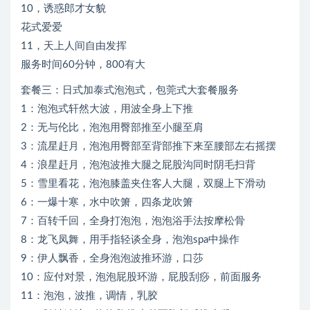
10，诱惑郎才女貌
花式爱爱
11，天上人间自由发挥
服务时间60分钟，800有大
套餐三：日式加泰式泡泡式，包莞式大套餐服务
1：泡泡式轩然大波，用波全身上下推
2：无与伦比，泡泡用臀部推至小腿至肩
3：流星赶月，泡泡用臀部至背部推下来至腰部左右摇摆
4：浪星赶月，泡泡波推大腿之屁股沟同时阴毛扫背
5：雪里看花，泡泡膝盖夹住客人大腿，双腿上下滑动
6：一爆十寒，水中吹箫，四条龙吹箫
7：百转千回，全身打泡泡，泡泡浴手法按摩松骨
8：龙飞凤舞，用手指轻谈全身，泡泡spa中操作
9：伊人飘香，全身泡泡波推环游，口莎
10：应付对景，泡泡屁股环游，屁股刮痧，前面服务
11：泡泡，波推，调情，乳胶