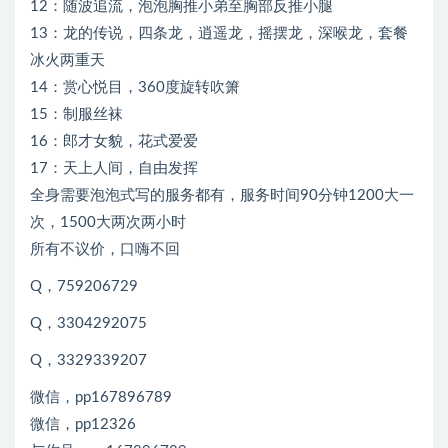
12：随波追流，泡泡胸推小弟至胸部反推小腿
13：龙的传说，四条龙，逍遥龙，摇摆龙，深喉龙，套餐
冰火两重天
14：赏心悦目，360度旋转吹箫
15：制服丝袜
16：郎才女貌，花式爱爱
17：天上人间，自由发挥
全身需要泡泡式写的服务都有，服务时间90分钟1200大一
次，1500大两次两小时
所有不议价，口嗨不回
Q，759206729
Q，3304292075
Q，3329339207
微信，pp167896789
微信，pp12326