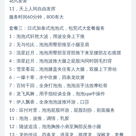
花式爱爱
11，天上人间自由发挥
服务时间60分钟，800有大
套餐三：日式加泰式泡泡式，包莞式大套餐服务
1：泡泡式轩然大波，用波全身上下推
2：无与伦比，泡泡用臀部推至小腿至肩
3：流星赶月，泡泡用臀部至背部推下来至腰部左右摇摆
4：浪星赶月，泡泡波推大腿之屁股沟同时阴毛扫背
5：雪里看花，泡泡膝盖夹住客人大腿，双腿上下滑动
6：一爆十寒，水中吹箫，四条龙吹箫
7：百转千回，全身打泡泡，泡泡浴手法按摩松骨
8：龙飞凤舞，用手指轻谈全身，泡泡spa中操作
9：伊人飘香，全身泡泡波推环游，口莎
10：应付对景，泡泡屁股环游，屁股刮痧，前面服务
11：泡泡，波推，调情，乳胶
12：随波追流，泡泡胸推小弟至胸部反推小腿
13：龙的传说，四条龙，逍遥龙，摇摆龙，深喉龙，套餐