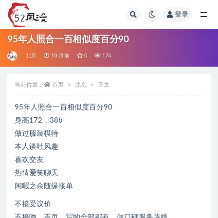
登录
全部
95年人照合一百相似度百分90
北京
10 月前
0
174
当前位置：
首页
北京
正文
95年人照合一百相似度百分90
身高172，38b
做过服装模特
本人谈吐风趣
喜欢交友
热情爱笑聊天
闲暇之余随缘接单
不接受议价
不接吻，不页，写的全部都有，做口碑服务路线