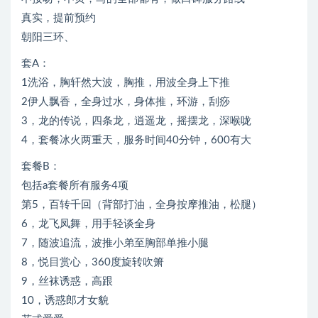
真实，提前预约
朝阳三环、
套A：
1洗浴，胸轩然大波，胸推，用波全身上下推
2伊人飘香，全身过水，身体推，环游，刮痧
3，龙的传说，四条龙，逍遥龙，摇摆龙，深喉咙
4，套餐冰火两重天，服务时间40分钟，600有大
套餐B：
包括a套餐所有服务4项
第5，百转千回（背部打油，全身按摩推油，松腿）
6，龙飞凤舞，用手轻谈全身
7，随波追流，波推小弟至胸部单推小腿
8，悦目赏心，360度旋转吹箫
9，丝袜诱惑，高跟
10，诱惑郎才女貌