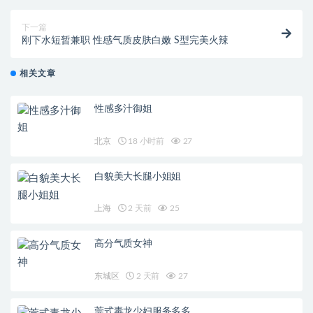
下一篇
刚下水短暂兼职 性感气质皮肤白嫩 S型完美火辣
相关文章
性感多汁御姐
北京
18 小时前
27
白貌美大长腿小姐姐
上海
2 天前
25
高分气质女神
东城区
2 天前
27
莞式毒龙少妇服务多多