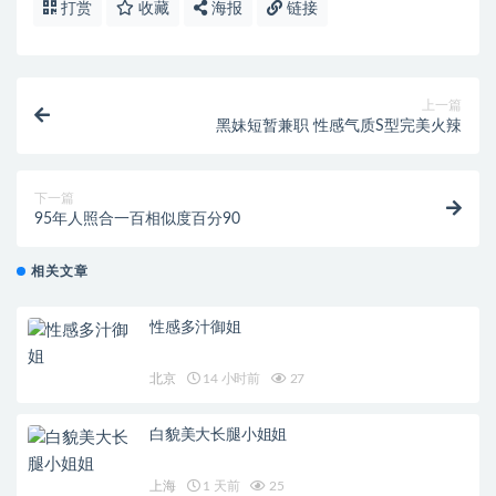
打赏
收藏
海报
链接
上一篇
黑妹短暂兼职 性感气质S型完美火辣
下一篇
95年人照合一百相似度百分90
相关文章
性感多汁御姐
北京
14 小时前
27
白貌美大长腿小姐姐
上海
1 天前
25