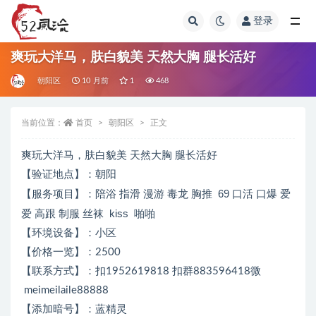
登录
全部
爽玩大洋马，肤白貌美 天然大胸 腿长活好
朝阳区
10 月前
1
468
当前位置：
首页
朝阳区
正文
爽玩大洋马，
肤白貌美 天然大胸 腿长活好
【验证地点】：朝阳
陪浴 指滑 漫游 毒龙 胸推 69 口活 口爆 爱
【服务项目】：
爱 高跟 制服 丝袜 kiss 啪啪
【环境设备】：小区
【价格一览】：2500
【联系方式】：扣1952619818 扣群883596418微
meimeilaile88888
【添加暗号】：蓝精灵