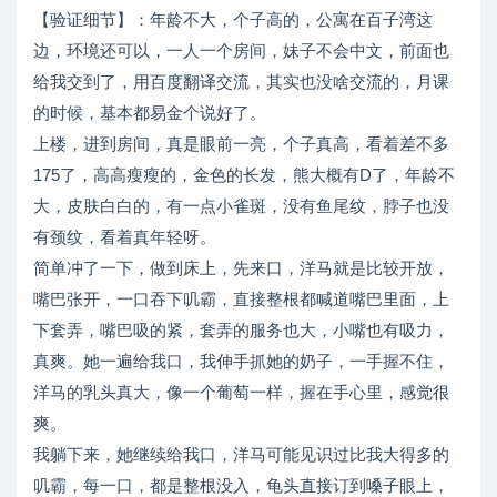
年龄不大，个子高的，公寓在百子湾这
【验证细节】：
边，环境还可以，一人一个房间，妹子不会中文，前面也
给我交到了，用百度翻译交流，其实也没啥交流的，月课
的时候，基本都易金个说好了。
上楼，进到房间，真是眼前一亮，个子真高，看着差不多
175了，高高瘦瘦的，金色的长发，熊大概有D了，年龄不
大，皮肤白白的，有一点小雀斑，没有鱼尾纹，脖子也没
有颈纹，看着真年轻呀。
简单冲了一下，做到床上，先来口，洋马就是比较开放，
嘴巴张开，一口吞下叽霸，直接整根都喊道嘴巴里面，上
下套弄，嘴巴吸的紧，套弄的服务也大，小嘴也有吸力，
真爽。她一遍给我口，我伸手抓她的奶子，一手握不住，
洋马的乳头真大，像一个葡萄一样，握在手心里，感觉很
爽。
我躺下来，她继续给我口，洋马可能见识过比我大得多的
叽霸，每一口，都是整根没入，龟头直接订到嗓子眼上，