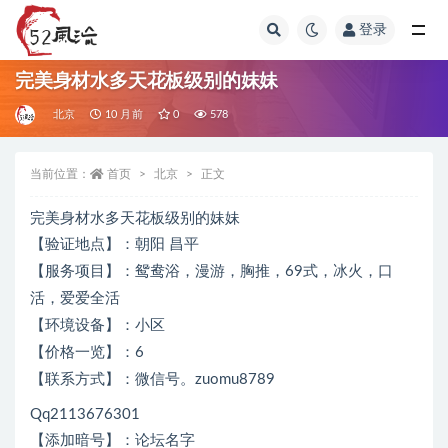
登录
全部
完美身材水多天花板级别的妹妹
北京
10 月前
0
578
当前位置：
首页
北京
正文
完美身材水多天花板级别的妹妹
【验证地点】：朝阳 昌平
【服务项目】：鸳鸯浴，漫游，胸推，69式，冰火，口
活，爱爱全活
【环境设备】：小区
【价格一览】：6
【联系方式】：微信号。zuomu8789
Qq2113676301
【添加暗号】：论坛名字