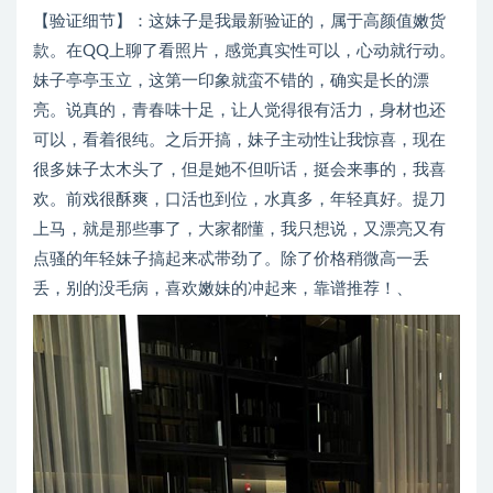
【验证细节】：这妹子是我最新验证的，属于高颜值嫩货
款。在QQ上聊了看照片，感觉真实性可以，心动就行动。
妹子亭亭玉立，这第一印象就蛮不错的，确实是长的漂
亮。说真的，青春味十足，让人觉得很有活力，身材也还
可以，看着很纯。之后开搞，妹子主动性让我惊喜，现在
很多妹子太木头了，但是她不但听话，挺会来事的，我喜
欢。前戏很酥爽，口活也到位，水真多，年轻真好。提刀
上马，就是那些事了，大家都懂，我只想说，又漂亮又有
点骚的年轻妹子搞起来忒带劲了。除了价格稍微高一丢
丢，别的没毛病，喜欢嫩妹的冲起来，靠谱推荐！、