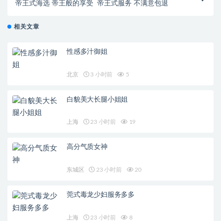
帝王式海选 帝王般的享受 帝王式服务 不满意包退
相关文章
性感多汁御姐
北京
3 小时前
5
白貌美大长腿小姐姐
上海
23 小时前
19
高分气质女神
东城区
23 小时前
20
莞式毒龙少妇服务多多
上海
23 小时前
8