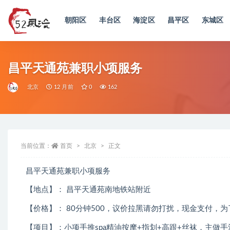
朝阳区
丰台区
海淀区
昌平区
东城区
全部
昌平天通苑兼职小项服务
北京
12 月前
0
162
当前位置：
首页
北京
正文
昌平天通苑兼职小项服务
【地点】： 昌平天通苑南地铁站附近
【价格】： 80分钟500，议价拉黑请勿打扰，现金支付
【项目】：小项手推spa精油按摩+指划+高跟+丝袜，主做手