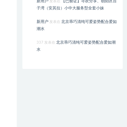
新用户
【已验证】寻欢分享、朝阳区百
发表在
子湾（安其拉）小中大服务型全套小妹
新用户
北京乖巧清纯可爱姿势配合爱如
发表在
潮水
北京乖巧清纯可爱姿势配合爱如潮
337
发表在
水