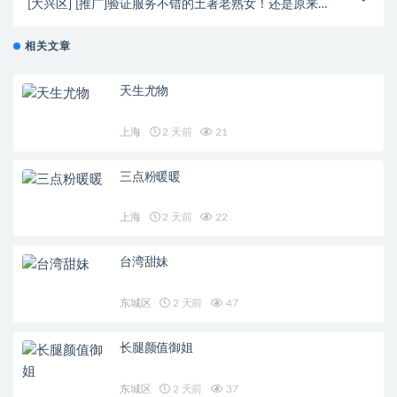
[大兴区] [推广]验证服务不错的土著老熟女！还是原来
的味道！
相关文章
天生尤物
上海
2 天前
21
三点粉暖暖
上海
2 天前
22
台湾甜妹
东城区
2 天前
47
长腿颜值御姐
东城区
2 天前
37