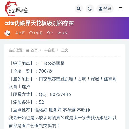
登录
全部
cdts伪娘界天花板级别的存在
丰台区
1 年前
2
329
当前位置：
首页
丰台区
正文
【验证地点】：丰台公益西桥
【价格一览】：700/次
【服务项目】：口交果冻或跳跳糖！舌吻！深喉！丝袜高
跟自由选择
【联系方式】：QQ：80237446
【添加备注】：52
【重点推荐】性格好 服务好 不墨迹 不吹钟
我最开始也是比较坎坷的真的就是头一次去找伪娘这种以
前都是看片会看到类似的！