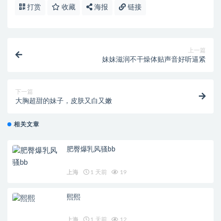
打赏
收藏
海报
链接
上一篇
妹妹滋润不干燥体贴声音好听逼紧
下一篇
大胸超甜的妹子，皮肤又白又嫩
相关文章
肥臀爆乳风骚bb
上海
1 天前
19
熙熙
上海
1 天前
12