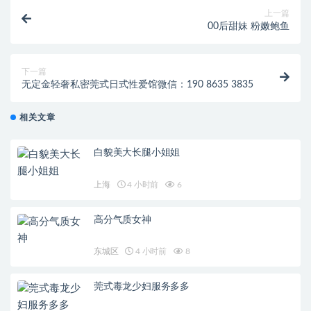
上一篇
00后甜妹 粉嫩鲍鱼
下一篇
无定金轻奢私密莞式日式性爱馆微信：190 8635 3835
相关文章
白貌美大长腿小姐姐
上海
4 小时前
6
高分气质女神
东城区
4 小时前
8
莞式毒龙少妇服务多多