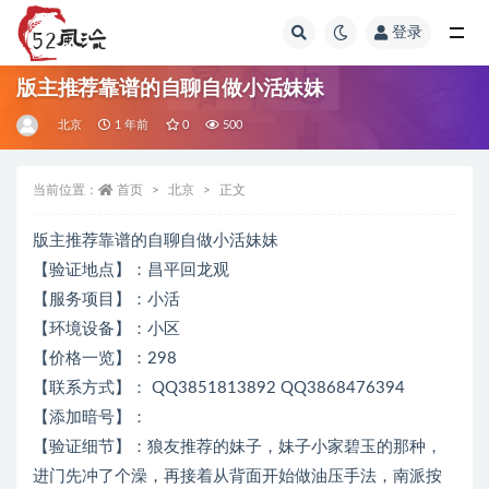
登录
全部
版主推荐靠谱的自聊自做小活妹妹
北京
1 年前
0
500
当前位置：
首页
北京
正文
版主推荐靠谱的自聊自做小活妹妹
【验证地点】：昌平回龙观
【服务项目】：小活
【环境设备】：小区
【价格一览】：298
【联系方式】： QQ3851813892 QQ3868476394
【添加暗号】：
【验证细节】：狼友推荐的妹子，妹子小家碧玉的那种，
进门先冲了个澡，再接着从背面开始做油压手法，南派按