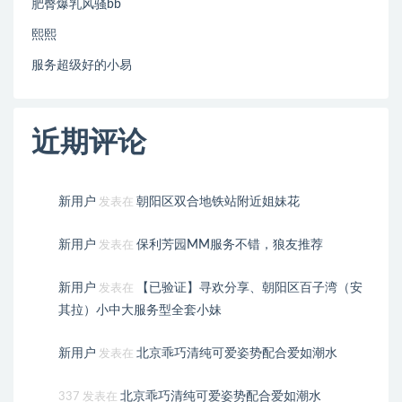
肥臀爆乳风骚bb
熙熙
服务超级好的小易
近期评论
新用户
朝阳区双合地铁站附近姐妹花
发表在
新用户
保利芳园MM服务不错，狼友推荐
发表在
新用户
【已验证】寻欢分享、朝阳区百子湾（安
发表在
其拉）小中大服务型全套小妹
新用户
北京乖巧清纯可爱姿势配合爱如潮水
发表在
北京乖巧清纯可爱姿势配合爱如潮水
337
发表在