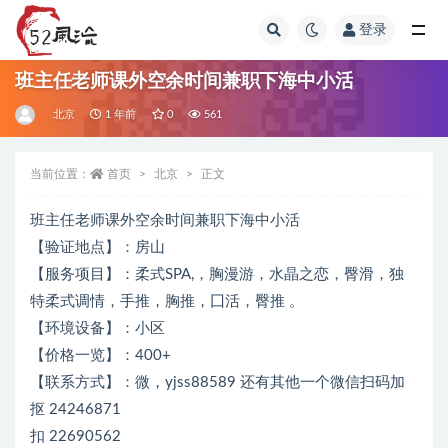
登录
全部
班主任老师课外空余时间兼职下海中小活
北京
1 年前
0
561
当前位置：
首页
北京
正文
班主任老师课外空余时间兼职下海中小活
【验证地点】：房山
【服务项目】：柔式SPA,，胸漫游，水晶之恋，臀滑，独
特柔式调情，手推，胸推，囗活，臀推 。
【环境设备】：小区
【价格一览】：400+
【联系方式】：微，yjss88589 还有其他一个微信扫码加
抠 24246871
扣 22690562