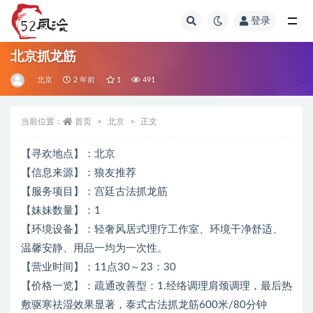
登录
全部
北京抓龙筋
北京
2 年前
1
491
当前位置：
首页
北京
正文
【寻欢地点】：北京
【信息来源】：狼友推荐
【服务项目】：宫廷古法抓龙筋
【妹妹数量】：1
【环境设备】：轻奢风居式理疗工作室、环境干净舒适、
温馨安静、用品一均为一次性。
【营业时间】：11点30～23：30
【价格一览】：疏通改善型：1.经络调理肩颈调理，最后热
敷驱寒祛湿效果显著，泰式古法抓龙筋600米/80分钟