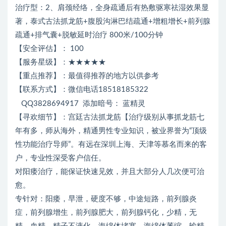
治疗型：2、肩颈经络，全身疏通后有热敷驱寒祛湿效果显
著，泰式古法抓龙筋+腹股沟淋巴结疏通+增粗增长+前列腺
疏通+排气囊+脱敏延时治疗 800米/100分钟
【安全评估】： 100
【服务星级】：★★★★★
【重点推荐】：最值得推荐的地方以供参考
【联系方式】：微信电话18518185322
添加暗号： 蓝精灵
QQ3828694917
【寻欢细节】：宫廷古法抓龙筋【治疗级别从事抓龙筋七
年有多，师从海外，精通男性专业知识，被业界誉为“顶级
性功能治疗导师”。有远在深圳上海、天津等慕名而来的客
户，专业性深受客户信任。
对阳痿治疗，能保证快速见效，并且大部分人几次便可治
愈。
专针对：阳痿，早泄，硬度不够，中途短路，前列腺炎
症，前列腺增生，前列腺肥大，前列腺钙化，少精，无