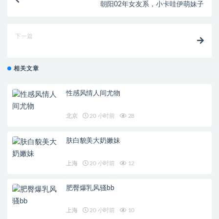
朝阳02年女友系，小卡哇伊萌妹子
下一篇
相关文章
性感风情人间尤物
北京
20 小时前
28
肤白貌美大奶嫩妹
上海
20 小时前
12
肥臀爆乳风骚bb
上海
20 小时前
10