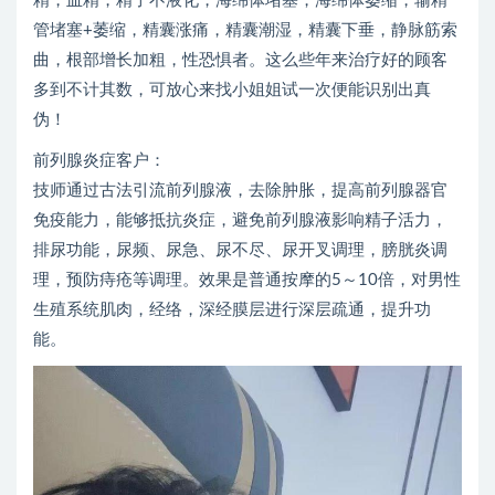
精，血精，精子不液化，海绵体堵塞，海绵体萎缩，输精
管堵塞+萎缩，精囊涨痛，精囊潮湿，精囊下垂，静脉筋索
曲，根部增长加粗，性恐惧者。这么些年来治疗好的顾客
多到不计其数，可放心来找小姐姐试一次便能识别出真
伪！
前列腺炎症客户：
技师通过古法引流前列腺液，去除肿胀，提高前列腺器官
免疫能力，能够抵抗炎症，避免前列腺液影响精子活力，
排尿功能，尿频、尿急、尿不尽、尿开叉调理，膀胱炎调
理，预防痔疮等调理。效果是普通按摩的5～10倍，对男性
生殖系统肌肉，经络，深经膜层进行深层疏通，提升功
能。