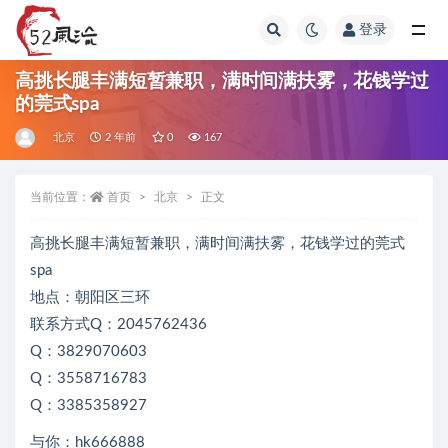
登录
全部
高挑长腿丰满短暂兼职，满时间满扶雾，花钱学过
的莞式spa
北京
2 年前
0
167
当前位置：
首页
北京
正文
高挑长腿丰满短暂兼职，满时间满扶雾，花钱学过的莞式
spa
地点：朝阳区三环
联系方式Q：2045762436
Q：3829070603
Q：3558716783
Q：3385358927
与你：hk666888