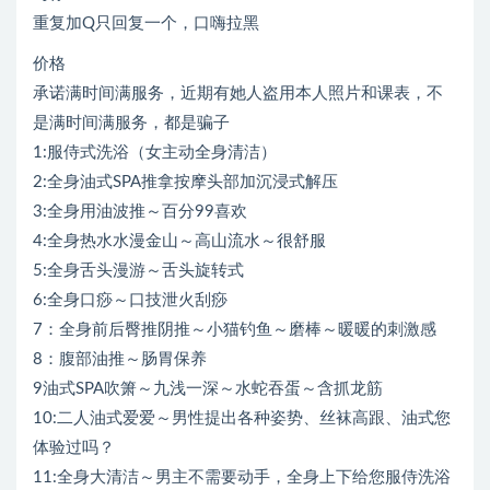
重复加Q只回复一个，口嗨拉黑
价格
承诺满时间满服务，近期有她人盗用本人照片和课表，不
是满时间满服务，都是骗子
1:服侍式洗浴（女主动全身清洁）
2:全身油式SPA推拿按摩头部加沉浸式解压
3:全身用油波推～百分99喜欢
4:全身热水水漫金山～高山流水～很舒服
5:全身舌头漫游～舌头旋转式
6:全身口痧～口技泄火刮痧
7：全身前后臀推阴推～小猫钓鱼～磨棒～暖暖的刺激感
8：腹部油推～肠胃保养
9油式SPA吹箫～九浅一深～水蛇吞蛋～含抓龙筋
10:二人油式爱爱～男性提出各种姿势、丝袜高跟、油式您
体验过吗？
11:全身大清洁～男主不需要动手，全身上下给您服侍洗浴