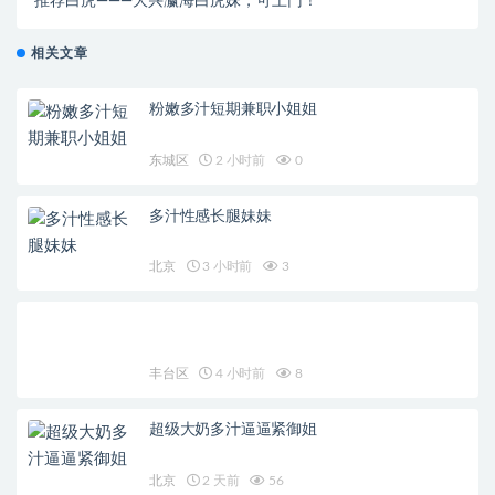
推荐白虎———大兴瀛海白虎妹，可上门！
相关文章
粉嫩多汁短期兼职小姐姐
东城区
2 小时前
0
多汁性感长腿妹妹
北京
3 小时前
3
丰台区
4 小时前
8
超级大奶多汁逼逼紧御姐
北京
2 天前
56