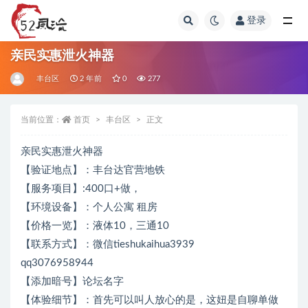
登录
全部
亲民实惠泄火神器
丰台区
2 年前
0
277
当前位置：
首页
丰台区
正文
亲民实惠泄火神器
【验证地点】：丰台达官营地铁
【服务项目】:400口+做，
【环境设备】：个人公寓 租房
【价格一览】：液体10，三通10
【联系方式】：微信tieshukaihua3939
qq3076958944
【添加暗号】论坛名字
【体验细节】：首先可以叫人放心的是，这妞是自聊单做