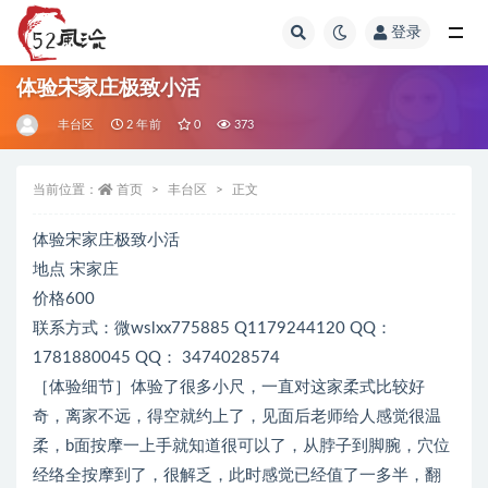
登录
全部
体验宋家庄极致小活
丰台区
2 年前
0
373
当前位置：
首页
丰台区
正文
体验宋家庄极致小活
地点 宋家庄
价格600
联系方式：微wslxx775885 Q1179244120 QQ：
1781880045 QQ： 3474028574
［体验细节］体验了很多小尺，一直对这家柔式比较好
奇，离家不远，得空就约上了，见面后老师给人感觉很温
柔，b面按摩一上手就知道很可以了，从脖子到脚腕，穴位
经络全按摩到了，很解乏，此时感觉已经值了一多半，翻