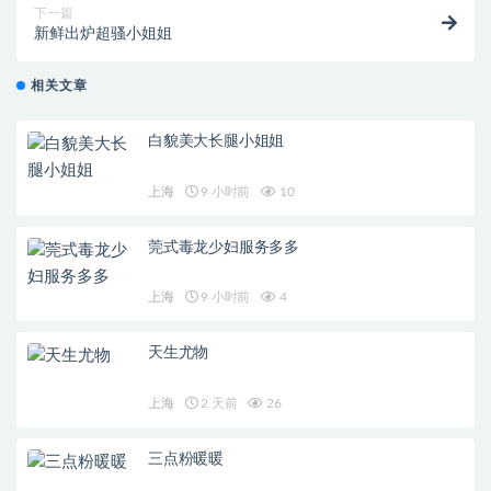
下一篇
新鲜出炉超骚小姐姐
相关文章
白貌美大长腿小姐姐
上海
9 小时前
10
莞式毒龙少妇服务多多
上海
9 小时前
4
天生尤物
上海
2 天前
26
三点粉暖暖