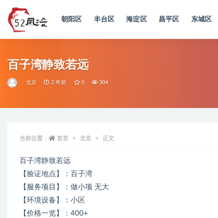
朝阳区
丰台区
海淀区
昌平区
东城区
全部
百子湾静致若远
北京
2 年前
0
304
当前位置：
首页
北京
正文
百子湾静致若远
【验证地点】：百子湾
【服务项目】：做小项 无大
【环境设备】：小区
【价格一览】：400+