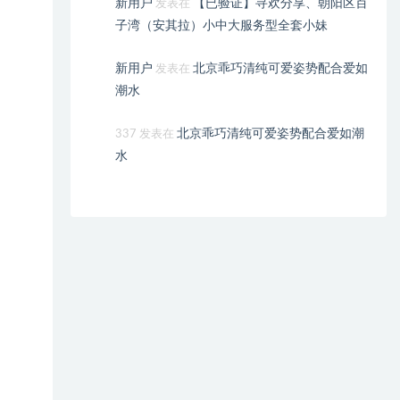
新用户
【已验证】寻欢分享、朝阳区百
发表在
子湾（安其拉）小中大服务型全套小妹
新用户
北京乖巧清纯可爱姿势配合爱如
发表在
潮水
北京乖巧清纯可爱姿势配合爱如潮
337
发表在
水