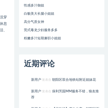
性感多汁御姐
白貌美大长腿小姐姐
没穿
高分气质女神
休息
活、
莞式毒龙少妇服务多多
粉嫩多汁短期兼职小姐姐
近期评论
新用户
朝阳区双合地铁站附近姐妹花
发表在
新用户
保利芳园MM服务不错，狼友推
发表在
荐