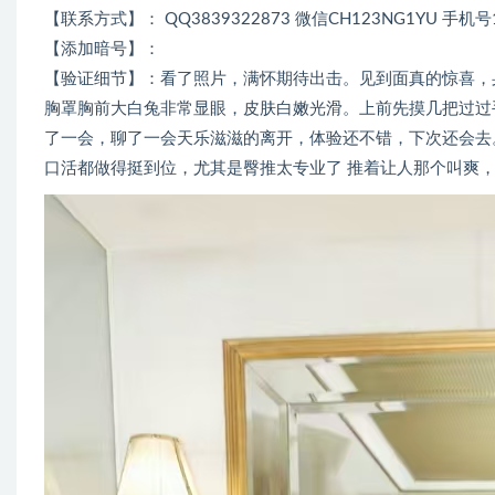
【联系方式】： QQ3839322873 微信CH123NG1YU 手机号1
【添加暗号】：
【验证细节】：看了照片，满怀期待出击。见到面真的惊喜，
胸罩胸前大白兔非常显眼，皮肤白嫩光滑。上前先摸几把过过
了一会，聊了一会天乐滋滋的离开，体验还不错，下次还会去
口活都做得挺到位，尤其是臀推太专业了 推着让人那个叫爽