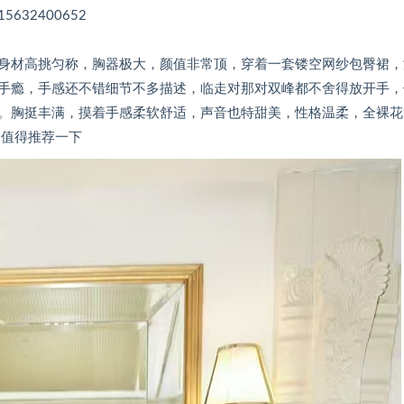
5632400652
身材高挑匀称，胸器极大，颜值非常顶，穿着一套镂空网纱包臀裙，
手瘾，手感还不错细节不多描述，临走对那对双峰都不舍得放开手，
。胸挺丰满，摸着手感柔软舒适，声音也特甜美，性格温柔，全裸花
，值得推荐一下