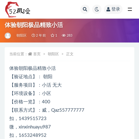
登录
全部
体验朝阳极品精致小活
朝阳区
2 年前
1
283
当前位置：
首页
朝阳区
正文
体验朝阳极品精致小活
【验证地点】： 朝阳
【服务项目】：小活 无大
【环境设备】：小区
【价格一览】：400
【联系方式】：威，Qaz557777777
扣，1439515723
微，xinxinhuayu987
扣，1653248952