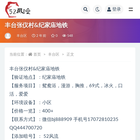
登录
全部
丰台张仪村&纪家庙地铁
丰台区
2 年前
0
548
当前位置：
首页
丰台区
正文
丰台张仪村&纪家庙地铁
【验证地点】：纪家庙地铁
【服务项目】：鸳鸯浴，漫游，胸推，69式，冰火，口
活，爱爱
【环境设备】：小区
【价格一览】：400+
【联系方式】：微信bj888909 手机号17072810235
QQ444700720
【添加暗号】： 52风流