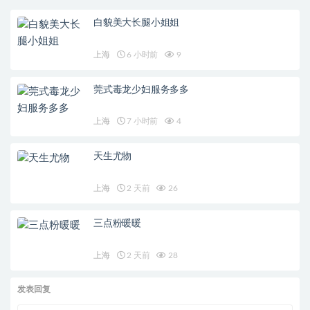
白貌美大长腿小姐姐
上海
6 小时前
9
莞式毒龙少妇服务多多
上海
7 小时前
4
天生尤物
上海
2 天前
26
三点粉暖暖
上海
2 天前
28
发表回复