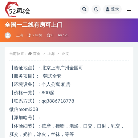
登录
全部
全国一二线有房可上门
上海
2 年前
0
125
当前位置：
首页
上海
正文
【验证地点】：北京上海广州全国可
【服务项目】: 莞式全套
【环境设备】：个人公寓 租房
【价格一览】：800起
【联系方式】：qq3886718778
微信momi308
【添加暗号】：
【体验细节】：按摩，接吻，泡澡，口交，口射，乳交，
肛交，奶推，冰火，丝袜，等等