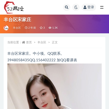
登录
全部
丰台区宋家庄
丰台区
2 年前
3
1.3K
当前位置：
首页
丰台区
正文
丰台区宋家庄。中小项。QQ联系。
3948058435QQ.156402222 加QQ看课表