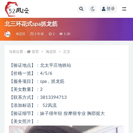
登录
全部
北三环花式spa抓龙筋
海淀区
2 年前
2
1.2K
当前位置：
首页
海淀区
正文
【验证地点】：北太平庄地铁站
【价格一览】：4/5/6
【服务项目】：spa，抓龙筋
【美女数量】：2
【联系方式】：3813394713
【添加标语】： 52风流
【验证细节】：妹子很年轻 按摩很专业 胸部挺大
【美女照片】：