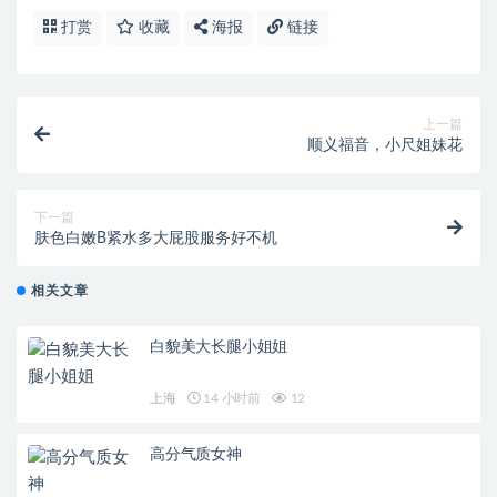
打赏
收藏
海报
链接
上一篇
顺义福音，小尺姐妹花
下一篇
肤色白嫩B紧水多大屁股服务好不机
相关文章
白貌美大长腿小姐姐
上海
14 小时前
12
高分气质女神