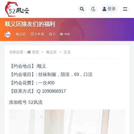
登录
全部
顺义区狼友们的福利
顺义区
2 年前
0
960
当前位置：
首页
顺义区
正文
【约会地点】:顺义
【约会项目】: 丝袜制服，陪浴，69，口活
【约会花费】: 一次400
【联系方式】:
Q 1090866917
添加暗号 52风流