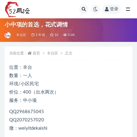
登录
全部
小中项的首选，花式调情
丰台区
3 年前
10
3.0K
当前位置：
首页
丰台区
正文
位置：丰台
数量：一人
环境/小区民宅
价位：400（出水两次）
服务：中小项
QQ2968675045
QQ2070257020
微：weiyitdekaishi