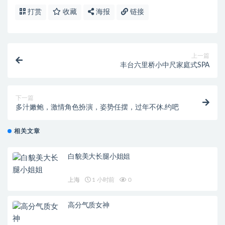
打赏
收藏
海报
链接
上一篇
丰台六里桥小中尺家庭式SPA
下一篇
多汁嫩鲍，激情角色扮演，姿势任摆，过年不休.约吧
相关文章
白貌美大长腿小姐姐
上海
1 小时前
0
高分气质女神