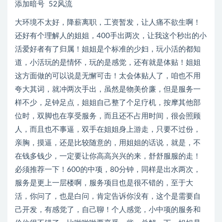
添加暗号 52风流
大环境不太好，降薪离职，工资暂发，让人痛不欲生啊！
还好有个理解人的姐姐，400手出两次，让我这个秒出的小
活爱好者有了归属！姐姐是个标准的少妇，玩小活的都知
道，小活玩的是情怀，玩的是感觉，还有就是体贴！姐姐
这方面做的可以说是无懈可击！太会体贴人了，咱也不用
夸大其词，就冲两次手出，虽然是物美价廉，但是服务一
样不少，足钟足点，姐姐自己整了个足疗机，按摩其他部
位时，双脚也在享受服务，而且还不占用时间，很会照顾
人，而且也不事逼，双手在姐姐身上游走，只要不过份，
亲胸，摸逼，还是比较随意的，用姐姐的话说，就是，不
在钱多钱少，一定要让你高高兴兴的来，舒舒服服的走！
必须推荐一下！600的中项，80分钟，同样是出水两次，
服务是更上一层楼啊，服务项目也是很不错的，至于大
活，你问了，也是白问，肯定告诉你没有，这个是需要自
己开发，有感觉了，自己聊！个人感觉，小中项的服务和