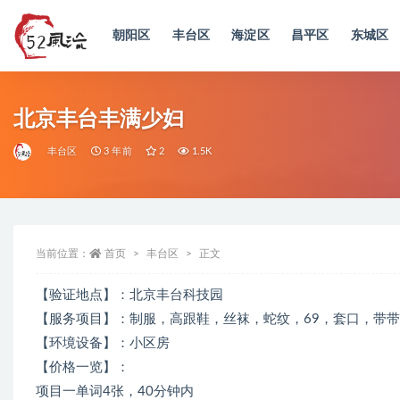
朝阳区
丰台区
海淀区
昌平区
东城区
全部
北京丰台丰满少妇
丰台区
3 年前
2
1.5K
当前位置：
首页
丰台区
正文
【验证地点】：北京丰台科技园
【服务项目】：制服，高跟鞋，丝袜，蛇纹，69，套口，带
【环境设备】：小区️房
【价格一览】：
项目一单词4张，40分钟内