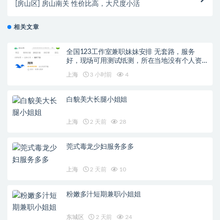
[房山区] 房山南关 性价比高，大尺度小活
相关文章
全国123工作室兼职妹妹安排 无套路，服务
好，现场可用测试纸测，所在当地没有个人资
源可联系
上海
3 小时前
4
白貌美大长腿小姐姐
上海
2 天前
28
莞式毒龙少妇服务多多
上海
2 天前
10
粉嫩多汁短期兼职小姐姐
东城区
2 天前
24