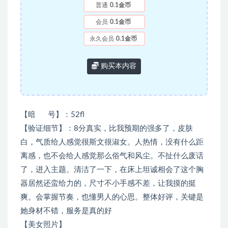
普通
0.1金币
会员
0.1金币
永久会员
0.1金币
购买本内容
【暗 号】：52fl
【验证细节】：
8分真实，比我预期的强多了，皮肤
白，气质给人感觉很斯文很淑女。人热情，没有什么距
离感，也不会给人感觉那么俗气和风尘。不扯什么废话
了，进入主题。清洁了一下，在床上坦诚相会了这个胸
器居然还蛮给力的，尺寸不小手感不差，让我摸的挺
爽。会掌握节奏，也懂男人的心思。整体好评，关键是
她身材不错，服务是真的好
【美女照片】