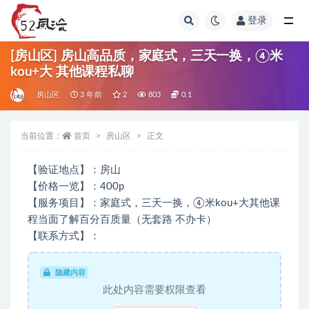
登录
全部
[房山区] 房山高品质，家庭式，三天一换，④米
kou+大 其他课程私聊
房山区
3 年前
2
803
0.1
当前位置：
首页
房山区
正文
【验证地点】：房山
【价格一览】：400p
【服务项目】：家庭式，三天一换，④米kou+大其他课
程当面了解百分百质量（无套路 不办卡）
【联系方式】：
隐藏内容
此处内容需要权限查看