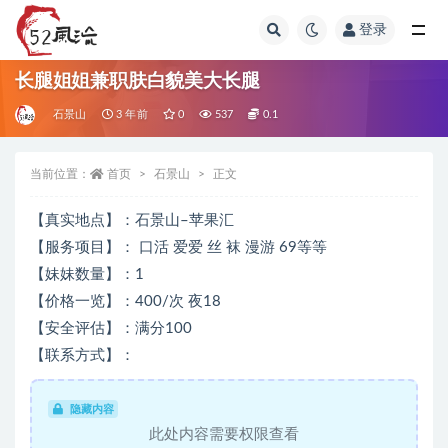
登录
全部
长腿姐姐兼职肤白貌美大长腿
石景山
3 年前
0
537
0.1
当前位置：
首页
石景山
正文
【真实地点】：石景山–苹果汇
【服务项目】： 口活 爱爱 丝 袜 漫游 69等等
【妹妹数量】：1
【价格一览】：400/次 夜18
【安全评估】：满分100
【联系方式】：
隐藏内容
此处内容需要权限查看