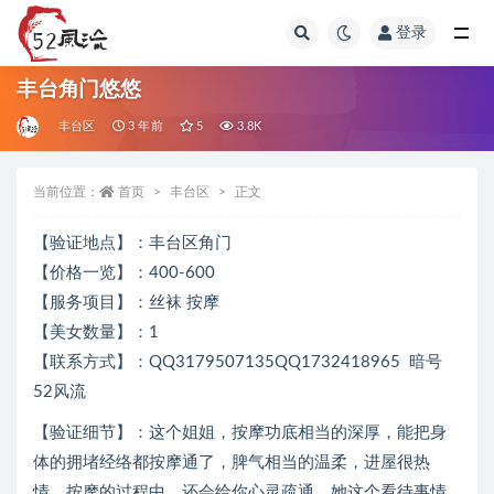
登录
全部
丰台角门悠悠
丰台区
3 年前
5
3.8K
当前位置：
首页
丰台区
正文
【验证地点】：丰台区角门
【价格一览】：400-600
【服务项目】：丝袜 按摩
【美女数量】：1
【联系方式】：QQ3179507135QQ1732418965 暗号
52风流
【验证细节】：这个姐姐，按摩功底相当的深厚，能把身
体的拥堵经络都按摩通了，脾气相当的温柔，进屋很热
情，按摩的过程中，还会给你心灵疏通，她这个看待事情