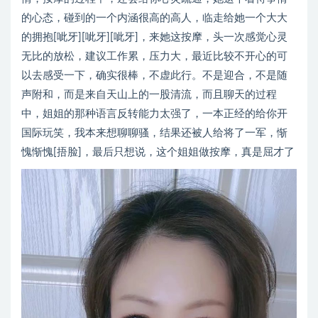
的心态，碰到的一个内涵很高的高人，临走给她一个大大
的拥抱[呲牙][呲牙][呲牙]，来她这按摩，头一次感觉心灵
无比的放松，建议工作累，压力大，最近比较不开心的可
以去感受一下，确实很棒，不虚此行。不是迎合，不是随
声附和，而是来自天山上的一股清流，而且聊天的过程
中，姐姐的那种语言反转能力太强了，一本正经的给你开
国际玩笑，我本来想聊聊骚，结果还被人给将了一军，惭
愧惭愧[捂脸]，最后只想说，这个姐姐做按摩，真是屈才了