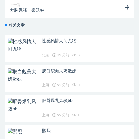
下一篇
大胸风骚丰臀活好
相关文章
性感风情人间尤物
北京
43 分前
0
肤白貌美大奶嫩妹
上海
52 分前
0
肥臀爆乳风骚bb
上海
59 分前
1
熙熙