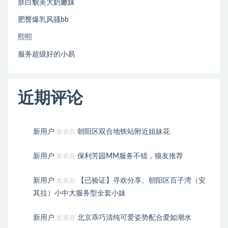
肤白貌美大奶嫩妹
肥臀爆乳风骚bb
熙熙
服务超级好的小易
近期评论
新用户
朝阳区双合地铁站附近姐妹花
发表在
新用户
保利芳园MM服务不错，狼友推荐
发表在
新用户
【已验证】寻欢分享、朝阳区百子湾（安
发表在
其拉）小中大服务型全套小妹
新用户
北京乖巧清纯可爱姿势配合爱如潮水
发表在