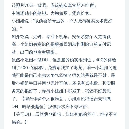
跟照片90%一致吧。应该确实真实的93年的。
中间还贴心的擦脚。大胸如图，货真价实。
小姐姐说：“以前会所专业的，个人觉得确实技术挺好
的。”
如介绍说，足钟、专业不机车。安全系数个人觉得很
高，小姐姐有意识的提醒撤回消息和删除订单支付记
录，出门前也看看猫眼。
虽然小姐姐不做DH，但是服务确实很到位，400的体验
到了500+的体验，免费帮我加了毒龙。唯一小姐姐的遗
憾可能是自己小弟太争气坚挺了很久结果就是不射，最
后小姐姐手口并用也无计可施，还说有点抱歉。其实服
务真的很好了，弄得小姐姐手都累了，我还不好意思
了。【综合体验个人很满意，小姐姐说我适合去找做
DH，哈哈会超值】没体验水床不做评价。
【关于DH，虽然我也很想，妞妞有她的坚守，也挺不容
易的。】