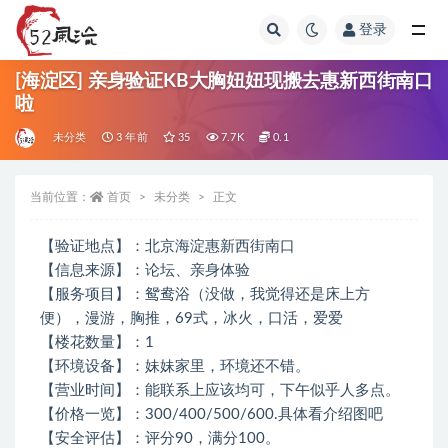
登录
全部
[海淀区] 亲身验证KB大胸妞妞现搬去惠新西街南口
啦
未分类
3 年前
35
7.7K
0.1
当前位置：
首页
未分类
正文
【验证地点】：北京海淀惠新西街南口
【信息来源】：论坛、亲身体验
【服务项目】：鸳鸯浴（没做，我觉得还是床上方
便），漫游，胸推，69式，冰火，口活，爱爱
【楼花数量】：1
【环境设备】：妹妹家里，环境还不错。
【营业时间】：能联系上应该均可，下午似乎人多点。
【价格一览】：300/400/500/600.具体看介绍图吧
【安全评估】：评分90，满分100。