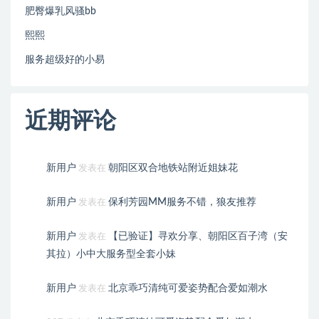
肥臀爆乳风骚bb
熙熙
服务超级好的小易
近期评论
新用户
朝阳区双合地铁站附近姐妹花
发表在
新用户
保利芳园MM服务不错，狼友推荐
发表在
新用户
【已验证】寻欢分享、朝阳区百子湾（安
发表在
其拉）小中大服务型全套小妹
新用户
北京乖巧清纯可爱姿势配合爱如潮水
发表在