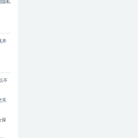
的隐私
载并
以不
您关
会保