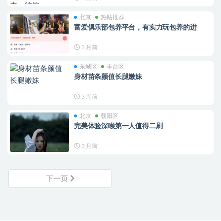
北京
热帖推荐
富爱俱乐部包养平台，有实力玩包养的进
3 月前
东城区
丰台区
身材苗条颜值长腿嫩妹
3 周前
北京
朝阳区
完美体验深喉第一人值得二刷
3 月前
下一页