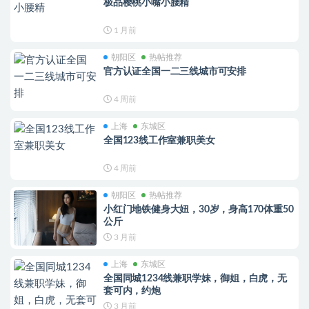
极品樱桃小嘴小腰精
1 月前
朝阳区
热帖推荐
官方认证全国一二三线城市可安排
4 周前
上海
东城区
全国123线工作室兼职美女
4 周前
朝阳区
热帖推荐
小红门地铁健身大妞，30岁，身高170体重50
公斤
3 月前
上海
东城区
全国同城1234线兼职学妹，御姐，白虎，无
套可内，约炮
3 月前