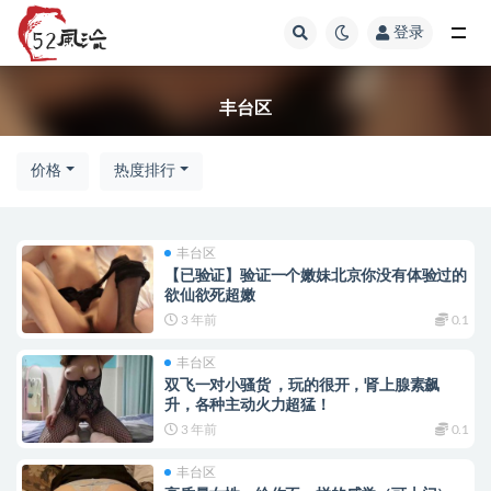
登录
丰台区
丰台区
价格
热度排行
丰台区
【已验证】验证一个嫩妹北京你没有体验过的
欲仙欲死超嫩
3 年前
0.1
丰台区
双飞一对小骚货 ，玩的很开，肾上腺素飙
升，各种主动火力超猛！
3 年前
0.1
丰台区