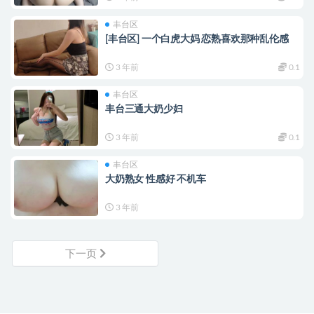
丰台区
[丰台区] 一个白虎大妈 恋熟喜欢那种乱伦感
3 年前
0.1
丰台区
丰台三通大奶少妇
3 年前
0.1
丰台区
大奶熟女 性感好 不机车
3 年前
下一页