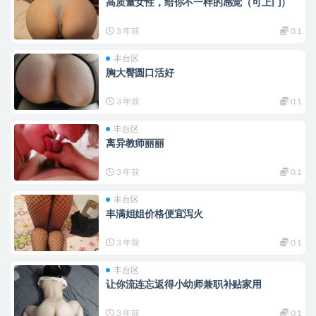
高质量女性，给你不一样的感觉（可上门）
3 年前
0.1
丰台区
胸大臀圆口活好
3 年前
0.1
丰台区
离异教师丽丽
3 年前
0.1
丰台区
丰满姐姐价格便宜泻火
3 年前
0.1
丰台区
让你流连忘返得小幼师兼职补贴家用
3 年前
0.1