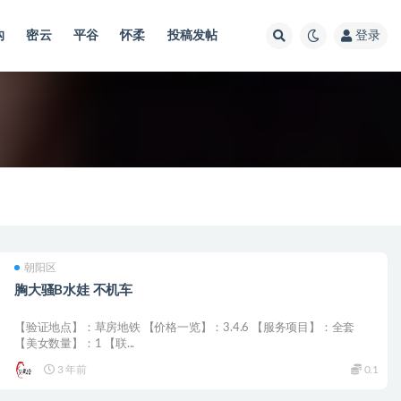
沟
密云
平谷
怀柔
投稿发帖
登录
朝阳区
胸大骚B水娃 不机车
【验证地点】：草房地铁 【价格一览】：3.4.6 【服务项目】：全套
【美女数量】：1 【联...
3 年前
0.1