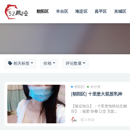
朝阳区
丰台区
海淀区
昌平区
东城区
朝阳
相关标签
价格
评论数量
朝阳区
未分类
[朝阳区] 十里堡大屁股乳神
【验证地点】：十里堡地铁站北侧 【
目】：做爱 快餐 口交 无套...
3 年前